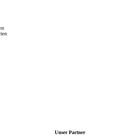
en
rien
Unser Partner